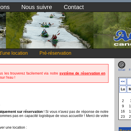
ions
Nous suivre
Contact
'une location
Pré-réservation
Email
F
us les trouverez facilement via notre
système de réservation en
sur l'eau !
<<
Lu
M
2
.
9
1
16
1
iquement sur réservation
! Si vous n'avez pas de réponse de notre
sommes pas en capacité logistique de vous accueillir ! Merci de votre
23
2
ver une location :