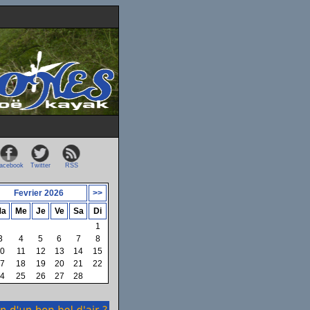
acebook
Twitter
RSS
Fevrier 2026
>>
a
Me
Je
Ve
Sa
Di
1
3
4
5
6
7
8
0
11
12
13
14
15
7
18
19
20
21
22
4
25
26
27
28